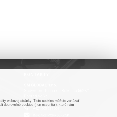
KONTAKTY
SM GLOBAL s.r.o.
Showroom: Richarda Bekessa 5627/1,
Poprad-Veľká
lity webovej stránky. Tieto cookies môžete zakázať
i dobrovoľné cookies (non-essential), ktoré nám
+421 905 714 001
INFO@STVORKOLKY.SK