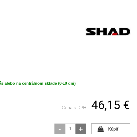
s alebo na centrálnom sklade (0-10 dní)
46,15
€
Cena s DPH:
-
+
Kúpiť