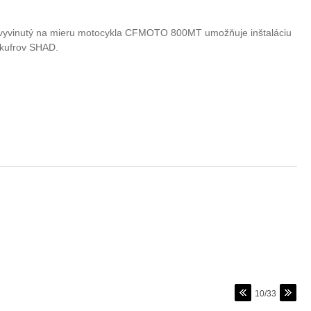
vyvinutý na mieru motocykla CFMOTO 800MT umožňuje inštaláciu
 kufrov SHAD.
10/33