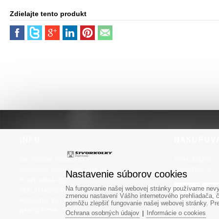
Zdielajte tento produkt
INFO
NAKUPOV
OBCHODNÉ PODMIENKY
PRIHLÁSENIE
OCHRANA OSOBNÝCH ÚDAJOV
REGISTRÁCIA
Nastavenie súborov cookies
PLATFORMA RSO
Na fungovanie našej webovej stránky používame nevyh
REKLAMAČNÉ PODMIENKY
zmenou nastavení Vášho internetového prehliadača, č
POPLATKY ZA PREPRAVU
pomôžu zlepšiť fungovanie našej webovej stránky. Pre 
NEWSLETTER
Ochrana osobných údajov
Informácie o cookies
|