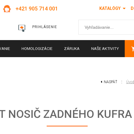
+421 905 714 001
KATALÓGY
D
PRIHLÁSENIE
VANIE
HOMOLOGIZÁCIE
ZÁRUKA
NAŠE AKTIVITY
NASPÄŤ
⋮
Úvo
T NOSIČ ZADNÉHO KUFRA