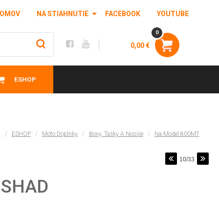
OMOV
NA STIAHNUTIE
FACEBOOK
YOUTUBE
0
0,00 €
ESHOP
d
/
ESHOP
/
Moto Doplnky
/
Boxy, Tašky A Nosiče
/
Na Model 800MT
10/33
 SHAD