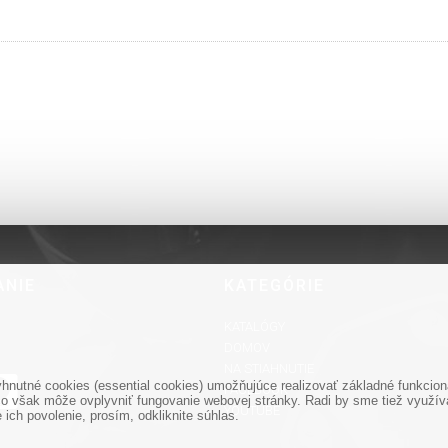
ANIE
KATEGÓRIE
KATALÓGY
DOMOV
NA STIAHNUTIE
nutné cookies (essential cookies) umožňujúce realizovať základné funkciona
FACEBOOK
o však môže ovplyvniť fungovanie webovej stránky. Radi by sme tiež využíval
YOUTUBE
ich povolenie, prosím, odkliknite súhlas.