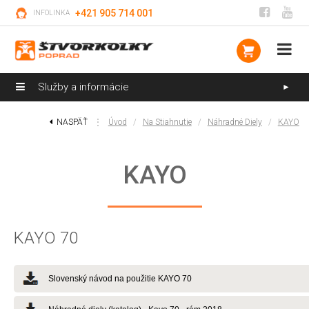
+421 905 714 001
INFOLINKA
Služby a informácie
►
NASPÄŤ
⋮
Úvod
/
Na Stiahnutie
/
Náhradné Diely
/
KAYO
KAYO
KAYO 70
Slovenský návod na použitie KAYO 70