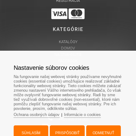
REGISTRÁCIA
KATEGÓRIE
KATALÓGY
DOMOV
NA STIAHNUTIE
FACEBOOK
Nastavenie súborov cookies
YOUTUBE
Na fungovanie našej webovej stránky používame nevyhnutné
KONTAKTY
cookies (essential cookies) umožňujúce realizovať základné
funkcionality webovej stránky. Tieto cookies môžete zakázať
zmenou nastavení Vášho internetového prehliadača, čo však
SM GLOBAL s.r.o.
môže ovplyvniť fungovanie webovej stránky. Radi by sme
Showroom: Richarda Bekessa 5627/1,
tiež využívali dobrovoľné cookies (non-essential), ktoré nám
pomôžu zlepšiť fungovanie našej webovej stránky. Pre ich
Poprad-Veľká
povolenie, prosím, odkliknite súhlas.
Ochrana osobných údajov
Informácie o cookies
|
+421 905 714 001
INFO@STVORKOLKY.SK
SÚHLASÍM
PRISPÔSOBIŤ
ODMIETNUŤ