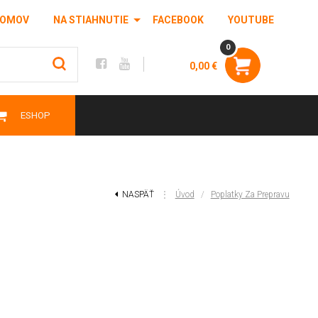
OMOV
NA STIAHNUTIE
FACEBOOK
YOUTUBE
0
0,00 €
ESHOP
NASPÄŤ
⋮
Úvod
/
Poplatky Za Prepravu