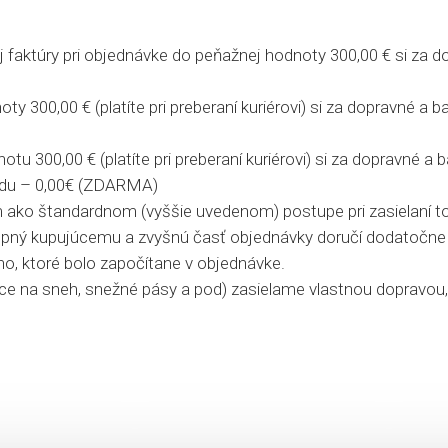
j faktúry pri objednávke do peňažnej hodnoty 300,00 € si za 
ty 300,00 € (platíte pri preberaní kuriérovi) si za dopravné a b
otu 300,00 € (platíte pri preberaní kuriérovi) si za dopravné 
ladu – 0,00€ (ZDARMA)
ako štandardnom (vyššie uvedenom) postupe pri zasielaní tovar
tupný kupujúcemu a zvyšnú časť objednávky doručí dodatočne 
, ktoré bolo započítane v objednávke.
lice na sneh, snežné pásy a pod) zasielame vlastnou dopravou,