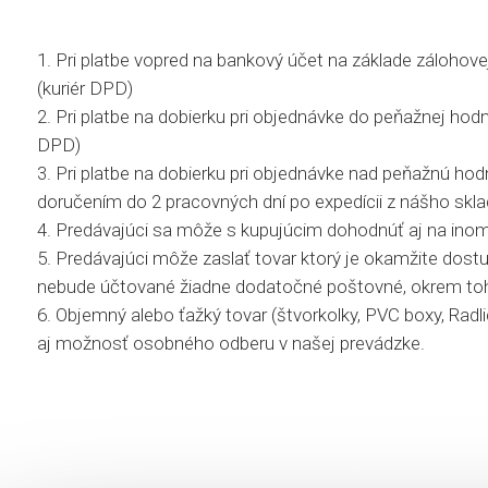
1. Pri platbe vopred na bankový účet na základe zálohove
(kuriér DPD)
2. Pri platbe na dobierku pri objednávke do peňažnej hodno
DPD)
3. Pri platbe na dobierku pri objednávke nad peňažnú hodn
doručením do 2 pracovných dní po expedícii z nášho sk
4. Predávajúci sa môže s kupujúcim dohodnúť aj na inom 
5. Predávajúci môže zaslať tovar ktorý je okamžite dos
nebude účtované žiadne dodatočné poštovné, okrem toho
6. Objemný alebo ťažký tovar (štvorkolky, PVC boxy, Rad
aj možnosť osobného odberu v našej prevádzke.