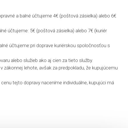
dopravné a balné účtujeme 4€ (poštová zásielka) alebo 6€
alné účtujeme: 5€ (poštová zásielka) alebo 7€ (kuriér
a balné účtujeme:pri doprave kuriérskou spoločnosťou s
u alebo služieb ako aj cien za tieto služby.
v zákonnej lehote, avšak za predpokladu, že kupujúcemu
 cenu tejto dopravy naceníme individuálne, kupujúci má