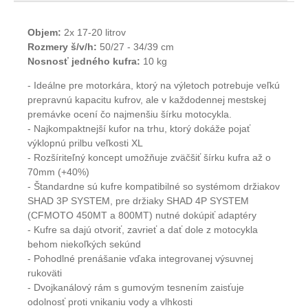
Objem:
2x 17-20 litrov
Rozmery š/v/h:
50/27 - 34/39 cm
Nosnosť jedného kufra:
10 kg
- Ideálne pre motorkára, ktorý na výletoch potrebuje veľkú
prepravnú kapacitu kufrov, ale v každodennej mestskej
premávke ocení čo najmenšiu šírku motocykla.
- Najkompaktnejší kufor na trhu, ktorý dokáže pojať
výklopnú prilbu veľkosti XL
- Rozšíriteľný koncept umožňuje zväčšiť šírku kufra až o
70mm (+40%)
- Štandardne sú kufre kompatibilné so systémom držiakov
SHAD 3P SYSTEM, pre držiaky SHAD 4P SYSTEM
(CFMOTO 450MT a 800MT) nutné dokúpiť adaptéry
- Kufre sa dajú otvoriť, zavrieť a dať dole z motocykla
behom niekoľkých sekúnd
- Pohodlné prenášanie vďaka integrovanej výsuvnej
rukoväti
- Dvojkanálový rám s gumovým tesnením zaisťuje
odolnosť proti vnikaniu vody a vlhkosti