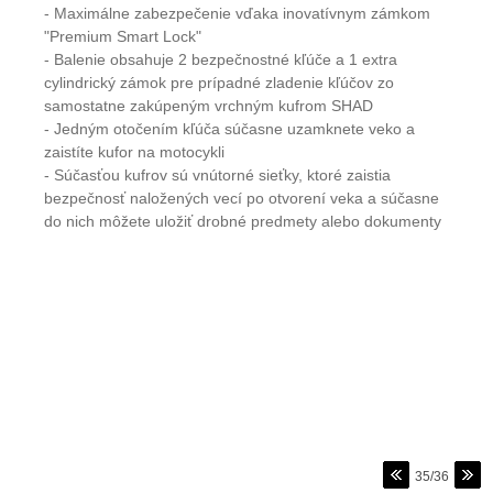
- Maximálne zabezpečenie vďaka inovatívnym zámkom
"Premium Smart Lock"
- Balenie obsahuje 2 bezpečnostné kľúče a 1 extra
cylindrický zámok pre prípadné zladenie kľúčov zo
samostatne zakúpeným vrchným kufrom SHAD
- Jedným otočením kľúča súčasne uzamknete veko a
zaistíte kufor na motocykli
- Súčasťou kufrov sú vnútorné sieťky, ktoré zaistia
bezpečnosť naložených vecí po otvorení veka a súčasne
do nich môžete uložiť drobné predmety alebo dokumenty
35/36