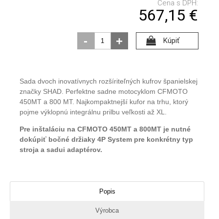
Cena s DPH:
567,15
€
-
+
Kúpiť
Sada dvoch inovatívnych rozšíriteľných kufrov španielskej
značky SHAD. Perfektne sadne motocyklom CFMOTO
450MT a 800 MT. Najkompaktnejší kufor na trhu, ktorý
pojme výklopnú integrálnu prilbu veľkosti až XL.
Pre inštaláciu na CFMOTO 450MT a 800MT je nutné
dokúpiť bočné držiaky 4P System pre konkrétny typ
stroja a sadui adaptérov.
Popis
Výrobca