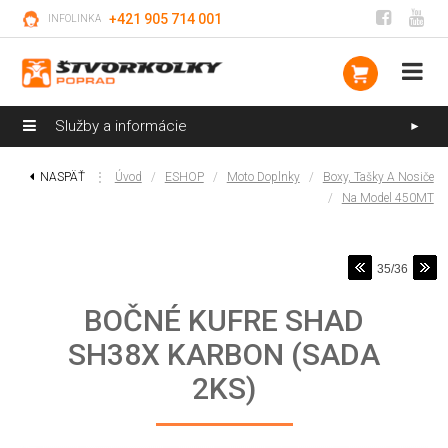
+421 905 714 001
INFOLINKA
Služby a informácie
►
NASPÄŤ
⋮
Úvod
/
ESHOP
/
Moto Doplnky
/
Boxy, Tašky A Nosiče
/
Na Model 450MT
35/36
BOČNÉ KUFRE SHAD
SH38X KARBON (SADA
2KS)