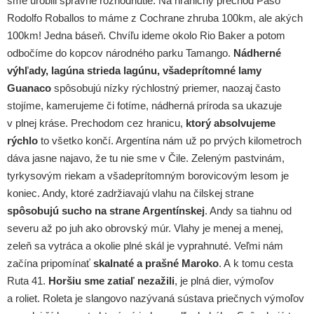
sme urobili správne rozhodnutie. Na hraničný prechod Paso
Rodolfo Roballos to máme z Cochrane zhruba 100km, ale akých
100km! Jedna báseň. Chvíľu ideme okolo Rio Baker a potom
odbočíme do kopcov národného parku Tamango.
Nádherné
výhľady, lagúna strieda lagúnu, všadeprítomné lamy
Guanaco
spôsobujú nízky rýchlostný priemer, naozaj často
stojíme, kamerujeme či fotíme, nádherná príroda sa ukazuje
v plnej kráse. Prechodom cez hranicu,
ktorý absolvujeme
rýchlo
to všetko končí. Argentína nám už po prvých kilometroch
dáva jasne najavo, že tu nie sme v Čile. Zeleným pastvinám,
tyrkysovým riekam a všadeprítomným borovicovým lesom je
koniec. Andy, ktoré zadržiavajú vlahu na čilskej strane
spôsobujú sucho na strane Argentínskej
. Andy sa tiahnu od
severu až po juh ako obrovský múr. Vlahy je menej a menej,
zeleň sa vytráca a okolie plné skál je vyprahnuté. Veľmi nám
začína pripomínať
skalnaté a prašné Maroko
. A k tomu cesta
Ruta 41.
Horšiu sme zatiaľ nezažili
, je plná dier, výmoľov
a roliet. Roleta je slangovo nazývaná sústava priečnych výmoľov