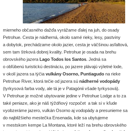
mierneho občasného dažďa vyrážame ďalej na juh, do osady
Petrohue. Cesta je nádherná, okolo samé rieky, lesy, pastviny
a dobytok, prechádzame okolo jazier, cesta je väčšinou asfaltová,
sem tam štrková dobrej kvality. Petrohue je osada na brehu
obrovského jazera
Lago Todos los Santos
. Jedná sa
o obľúbenú turistickú destináciu, po jazere plávajú výletné lode,
v okolí jazera sa týčia
vulkány Osorno, Puntiagudo
na rieke
Petrohue River, ktorá tečie od jazera sú
nádherné vodopády
(tyrkysová farba vody, ale tá je v Patagónii všade tyrkysová).
V Petrohue je možné ubytovanie jedine v Petrohue Lodge a to za
také peniaze, ako je náš týždňový rozpočet a tak si v kľude
vyobzeráme jazero, vulkán Osorno aj vodopády a presunieme sa
do najbližšieho mestečka Ensenada, kde sa ubytujeme
v mestskom kempe La Montana, ktoré leží na brehu obrovského