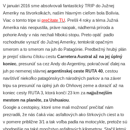
V januári 2016 sme absolvovali fantastický TRIP do Južnej
Ameriky na štvorkolkách, našim hlavným cieľom bola Bolívia.
Viac o tomto tripe si
prečítate TU
. Prešli 4 roky a téma Južná
Amerika nás neopustila, práve naopak, nádherná príroda a
pohorie Andy v nás nechali hlbokú stopu. Preto opäť padlo
rozhodnutie vyraziť do Južnej Ameriky, tentokrát opačným
smerom a to smerom na juh do Patagónie. Predbežný hrubý plán
je prejsť slávnu čílsku cestu
Carretera Austral až na jej úplný
koniec
, presunúť sa cez Andy do Argentíny, pokračovať ďalej na
juh po nemenej slávnej
argentínskej ceste RUTA 40
, cestou
navštíviť niekoľko patagónskych národných parkov a na záver
tripu sa presunúť na úplný juh do Ohňovej zeme a doraziť až na
koniec cesty RUTA 3, ktorá končí 23 km za
najjužnejším
mestom na planéte, za Ushuaiou
.
Google a cestopisy, ktoré sme mali možnosť prečítať nám
prezradili, že nás čaká viac asfaltových ako štrkových ciest a to
v pomere približne 3/1 a tak voľba padla na motocykle, pretože sú
vhodnejšie na také množstvo asfaltových kilometrov. Stačil letmý