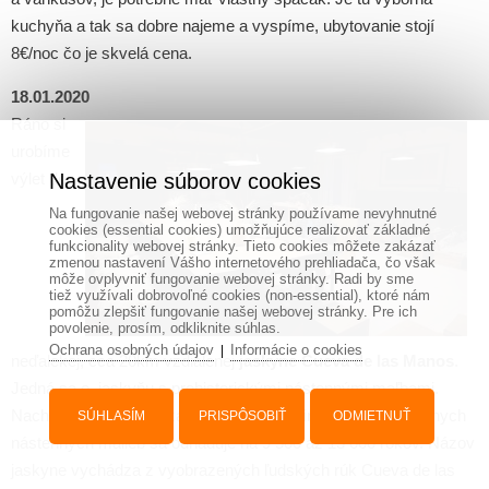
kuchyňa a tak sa dobre najeme a vyspíme, ubytovanie stojí
8€/noc čo je skvelá cena.
18.01.2020
Ráno si
urobíme
výlet do
Nastavenie súborov cookies
Na fungovanie našej webovej stránky používame nevyhnutné
cookies (essential cookies) umožňujúce realizovať základné
funkcionality webovej stránky. Tieto cookies môžete zakázať
zmenou nastavení Vášho internetového prehliadača, čo však
môže ovplyvniť fungovanie webovej stránky. Radi by sme
tiež využívali dobrovoľné cookies (non-essential), ktoré nám
pomôžu zlepšiť fungovanie našej webovej stránky. Pre ich
povolenie, prosím, odkliknite súhlas.
Ochrana osobných údajov
Informácie o cookies
|
neďalekej, cca 20km vzdialenej
jaskyne Cueva de las Manos
.
Jedná sa o jaskyňu s prehistorickými nástennými maľbami.
Nachádza sa v stene kaňona rieky Río Pinturas. Vek miestnych
SÚHLASÍM
PRISPÔSOBIŤ
ODMIETNUŤ
nástenných malieb sa odhaduje na 9 500 až 13 000 rokov. Názov
jaskyne vychádza z vyobrazených ľudských rúk Cueva de las