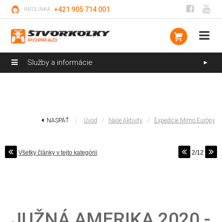
+421 905 714 001
INFOLINKA
Služby a informácie
►
NASPÄŤ
⋮
Úvod
/
Naše Aktivity
/
Expedície Mimo Európy
Všetky články v tejto kategórii
2/12
JUŽNÁ AMERIKA 2020 -