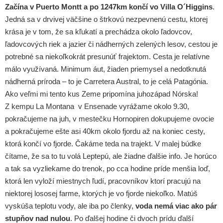
Začína v Puerto Montt a po 1247km končí vo Villa O´Higgins
.
Jedná sa v drvivej väčšine o štrkovú nezpevnenú cestu, ktorej
krása je v tom, že sa kľukatí a prechádza okolo ľadovcov,
ľadovcových riek a jazier či nádherných zelených lesov, cestou je
potrebné sa niekoľkokrát presunúť frajektom. Cesta je relatívne
málo využívaná. Minimum áut, žiaden priemysel a nedotknutá
nádherná príroda – to je Carretera Austral, to je celá Patagónia.
Ako veľmi mi tento kus Zeme pripomína juhozápad Nórska!
Z kempu La Montana v Ensenade vyrážame okolo 9.30,
pokračujeme na juh, v mestečku Hornopiren dokupujeme ovocie
a pokračujeme ešte asi 40km okolo fjordu až na koniec cesty,
ktorá končí vo fjorde. Čakáme teda na trajekt. V malej búdke
čítame, že sa to tu volá Leptepú, ale žiadne ďalšie info. Je horúco
a tak sa vyzliekame do trenok, po cca hodine príde menšia loď,
ktorá len vyloží miestnych ľudí, pracovníkov ktorí pracujú na
niektorej lososej farme, ktorých je vo fjorde niekoľko. Matúš
vyskúša teplotu vody, ale iba po členky,
voda nemá viac ako pár
stupňov nad nulou
.
Po ďalšej hodine či dvoch prídu ďalší