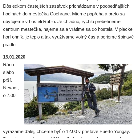
Dôsledkom častejších zastávok prichádzame v poobedňajších
hodinách do mestečka Cochrane. Mierne popŕcha a preto sa
ubytujeme v hosteli Rubio. Je chladno, rýchlo prebehneme
centrum mestečka, najeme sa a vrátime sa do hostela. V piecke
horí ohník, je teplo a tak využívame voľný čas a perieme špinavé
prádlo.
15.01.2020
Ráno
slabo
prší.
Nevadí,
o 7.00
vyrážame ďalej, chceme byť o 12.00 v prístave Puerto Yungay.