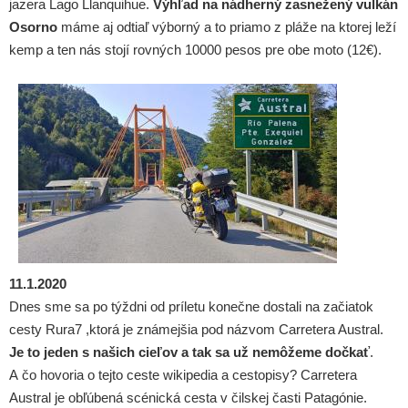
jazera Lago Llanquihue.
Výhľad na nádherný zasnežený vulkán
Osorno
máme aj odtiaľ výborný a to priamo z pláže na ktorej leží
kemp a ten nás stojí rovných 10000 pesos pre obe moto (12€).
11.1.2020
Dnes sme sa po týždni od príletu konečne dostali na začiatok
cesty Rura7 ,ktorá je známejšia pod názvom Carretera Austral.
Je to jeden s našich cieľov a tak sa už nemôžeme dočkať
.
A čo hovoria o tejto ceste wikipedia a cestopisy? Carretera
Austral je obľúbená scénická cesta v čilskej časti Patagónie.