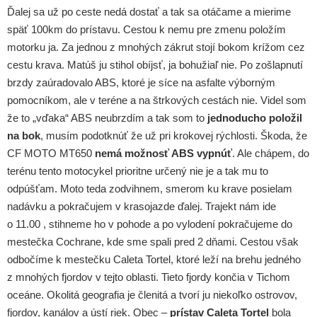
Ďalej sa už po ceste nedá dostať a tak sa otáčame a mierime
späť 100km do prístavu. Cestou k nemu pre zmenu položím
motorku ja. Za jednou z mnohých zákrut stojí bokom krížom cez
cestu krava. Matúš ju stihol obíjsť, ja bohužiaľ nie. Po zošlapnutí
brzdy zaúradovalo ABS, ktoré je síce na asfalte výborným
pomocníkom, ale v teréne a na štrkových cestách nie. Videl som
že to „vďaka“ ABS neubrzdím a tak som to
jednoducho položil
na bok
, musím podotknúť že už pri krokovej rýchlosti. Škoda, že
CF MOTO MT650
nemá možnosť ABS vypnúť
. Ale chápem, do
terénu tento motocykel prioritne určený nie je a tak mu to
odpúšťam. Moto teda zodvihnem, smerom ku krave posielam
nadávku a pokračujem v krasojazde ďalej. Trajekt nám ide
o 11.00 , stihneme ho v pohode a po vylodení pokračujeme do
mestečka Cochrane, kde sme spali pred 2 dňami. Cestou však
odbočíme k mestečku Caleta Tortel, ktoré leží na brehu jedného
z mnohých fjordov v tejto oblasti. Tieto fjordy končia v Tichom
oceáne. Okolitá geografia je členitá a tvorí ju niekoľko ostrovov,
fjordov, kanálov a ústí riek. Obec –
prístav Caleta Tortel
bola