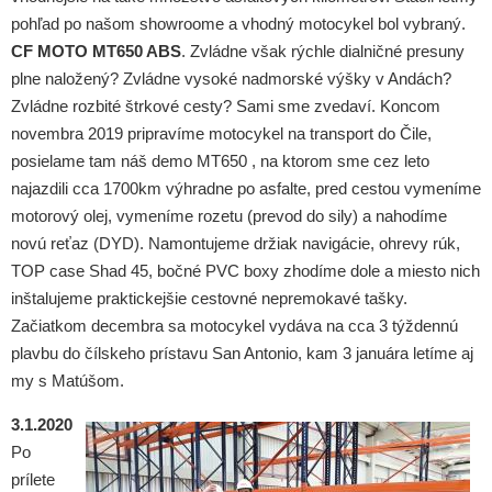
pohľad po našom showroome a vhodný motocykel bol vybraný.
CF MOTO MT650 ABS
. Zvládne však rýchle dialničné presuny
plne naložený? Zvládne vysoké nadmorské výšky v Andách?
Zvládne rozbité štrkové cesty? Sami sme zvedaví. Koncom
novembra 2019 pripravíme motocykel na transport do Čile,
posielame tam náš demo MT650 , na ktorom sme cez leto
najazdili cca 1700km výhradne po asfalte, pred cestou vymeníme
motorový olej, vymeníme rozetu (prevod do sily) a nahodíme
novú reťaz (DYD). Namontujeme držiak navigácie, ohrevy rúk,
TOP case Shad 45, bočné PVC boxy zhodíme dole a miesto nich
inštalujeme praktickejšie cestovné nepremokavé tašky.
Začiatkom decembra sa motocykel vydáva na cca 3 týždennú
plavbu do čílskeho prístavu San Antonio, kam 3 januára letíme aj
my s Matúšom.
3.1.2020
Po
prílete