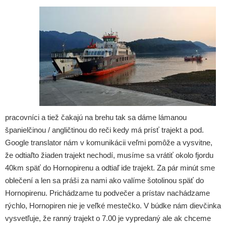
pracovníci a tiež čakajú na brehu tak sa dáme lámanou
španielčinou / angličtinou do reči kedy má prísť trajekt a pod.
Google translator nám v komunikácii veľmi pomôže a vysvitne,
že odtiaľto žiaden trajekt nechodí, musíme sa vrátiť okolo fjordu
40km späť do Hornopirenu a odtiaľ ide trajekt. Za pár minút sme
oblečení a len sa práši za nami ako valíme šotolinou späť do
Hornopirenu. Prichádzame tu podvečer a prístav nachádzame
rýchlo, Hornopiren nie je veľké mestečko. V búdke nám dievčinka
vysvetľuje, že ranný trajekt o 7.00 je vypredaný ale ak chceme