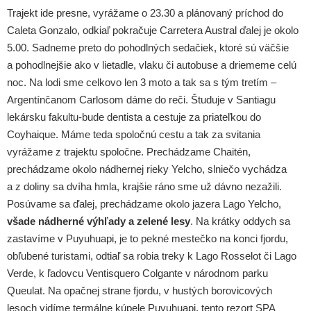
Trajekt ide presne, vyrážame o 23.30 a plánovaný príchod do
Caleta Gonzalo, odkiaľ pokračuje Carretera Austral ďalej je okolo
5.00. Sadneme preto do pohodlných sedačiek, ktoré sú väčšie
a pohodlnejšie ako v lietadle, vlaku či autobuse a driememe celú
noc. Na lodi sme celkovo len 3 moto a tak sa s tým tretím –
Argentínčanom Carlosom dáme do reči. Študuje v Santiagu
lekársku fakultu-bude dentista a cestuje za priateľkou do
Coyhaique. Máme teda spoločnú cestu a tak za svitania
vyrážame z trajektu spoločne. Prechádzame Chaitén,
prechádzame okolo nádhernej rieky Yelcho, slniečo vychádza
a z doliny sa dvíha hmla, krajšie ráno sme už dávno nezažili.
Posúvame sa ďalej, prechádzame okolo jazera Lago Yelcho,
všade nádherné výhľady a zelené lesy
. Na krátky oddych sa
zastavíme v Puyuhuapi, je to pekné mestečko na konci fjordu,
obľubené turistami, odtiaľ sa robia treky k Lago Rosselot či Lago
Verde, k ľadovcu Ventisquero Colgante v národnom parku
Queulat. Na opačnej strane fjordu, v hustých borovicových
lesoch vidíme termálne kúpele Puyuhuapi, tento rezort SPA