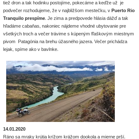
tiež dron a tak hodinku postojíme, pokecáme a keďže už je
podvečer rozhodujeme, že v najbližšom mestečku, v
Puerto Rio
Tranquilo prespíme
. Je zima a predpovede hlásia dážď a tak
hľadáme cabaňas, nakoniec nájdeme vhodné ubytovanie pre
všetkých troch a večer trávime s kúpeným fľaškovým miestnym
pivom Patagónia na brehu úžasného jazera. Večer prichádza
lejak, spíme ako v bavlnke.
14.01.2020
Ráno sa mraky krútia krížom krážom dookola a mierne prší.