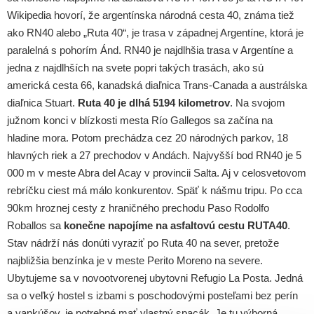
Wikipedia hovorí, že argentínska národná cesta 40, známa tiež
ako RN40 alebo „Ruta 40“, je trasa v západnej Argentíne, ktorá je
paralelná s pohorím Ánd. RN40 je najdlhšia trasa v Argentíne a
jedna z najdlhších na svete popri takých trasách, ako sú
americká cesta 66, kanadská diaľnica Trans-Canada a austrálska
diaľnica Stuart.
Ruta 40 je dlhá 5194 kilometrov
. Na svojom
južnom konci v blízkosti mesta Río Gallegos sa začína na
hladine mora. Potom prechádza cez 20 národných parkov, 18
hlavných riek a 27 prechodov v Andách. Najvyšší bod RN40 je 5
000 m v meste Abra del Acay v provincii Salta. Aj v celosvetovom
rebríčku ciest má málo konkurentov. Späť k nášmu tripu. Po cca
90km hroznej cesty z hraničného prechodu Paso Rodolfo
Roballos sa
konečne napojíme na asfaltovú cestu RUTA40
.
Stav nádrží nás donúti vyraziť po Ruta 40 na sever, pretože
najbližšia benzínka je v meste Perito Moreno na severe.
Ubytujeme sa v novootvorenej ubytovni Refugio La Posta. Jedná
sa o veľký hostel s izbami s poschodovými posteľami bez perín
a vankúšov, je potrebné mať vlastný spacák. Je tu výborná