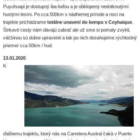
Puyuhuapi je dostupný iba loďou a je obklopený nedotknutými
hustými lesmi. Po cca 500km v nádhernej prírode a noci na
trajekte prichádzame
totálne unavení do kempu v Coyhaique
.
Štrkové cesty nám dávajú zabrať ale už sme si pomaly zvykli,
väčšinou sú dobre upravené a tak po nich dosahujeme rýchlostný
priemer cca 50km / hod.
13.01.2020
K
ďalšiemu trajektu, ktorý nás na Carretera Austral čaká v Puerto