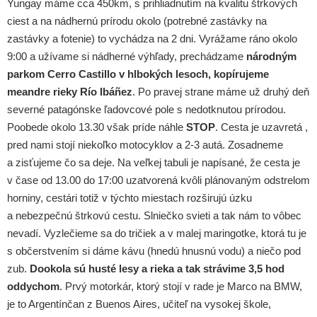
Yungay máme cca 450km, s prihliadnutím na kvalitu štrkových
ciest a na nádhernú prírodu okolo (potrebné zastávky na
zastávky a fotenie) to vychádza na 2 dni. Vyrážame ráno okolo
9:00 a užívame si nádherné výhľady, prechádzame
národným
parkom Cerro Castillo v hlbokých lesoch, kopírujeme
meandre rieky Río Ibáñez
. Po pravej strane máme už druhý deň
severné patagónske ľadovcové pole s nedotknutou prírodou.
Poobede okolo 13.30 však príde náhle
STOP
. Cesta je uzavretá ,
pred nami stojí niekoľko motocyklov a 2-3 autá. Zosadneme
a zisťujeme čo sa deje. Na veľkej tabuli je napísané, že cesta je
v čase od 13.00 do 17:00 uzatvorená kvôli plánovaným odstrelom
horniny, cestári totiž v týchto miestach rozširujú úzku
a nebezpečnú štrkovú cestu. Slniečko svieti a tak nám to vôbec
nevadí. Vyzlečieme sa do tričiek a v malej maringotke, ktorá tu je
s občerstvením si dáme kávu (hnedú hnusnú vodu) a niečo pod
zub.
Dookola sú husté lesy a rieka a tak strávime 3,5 hod
oddychom
. Prvý motorkár, ktorý stojí v rade je Marco na BMW,
je to Argentínčan z Buenos Aires, učiteľ na vysokej škole,