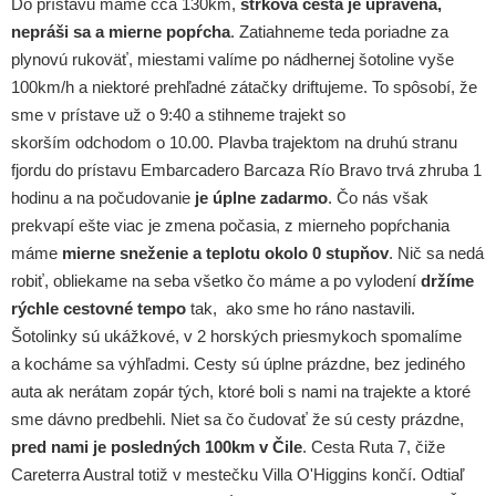
Do prístavu máme cca 130km,
štrková cesta je upravená,
nepráši sa a mierne popŕcha
. Zatiahneme teda poriadne za
plynovú rukoväť, miestami valíme po nádhernej šotoline vyše
100km/h a niektoré prehľadné zátačky driftujeme. To spôsobí, že
sme v prístave už o 9:40 a stihneme trajekt so
skorším odchodom o 10.00. Plavba trajektom na druhú stranu
fjordu do prístavu Embarcadero Barcaza Río Bravo trvá zhruba 1
hodinu a na počudovanie
je úplne zadarmo
. Čo nás však
prekvapí ešte viac je zmena počasia, z mierneho popŕchania
máme
mierne sneženie a teplotu okolo 0 stupňov
. Nič sa nedá
robiť, obliekame na seba všetko čo máme a po vylodení
držíme
rýchle cestovné tempo
tak, ako sme ho ráno nastavili.
Šotolinky sú ukážkové, v 2 horských priesmykoch spomalíme
a kocháme sa výhľadmi. Cesty sú úplne prázdne, bez jediného
auta ak nerátam zopár tých, ktoré boli s nami na trajekte a ktoré
sme dávno predbehli. Niet sa čo čudovať že sú cesty prázdne,
pred nami je posledných 100km v Čile
. Cesta Ruta 7, čiže
Careterra Austral totiž v mestečku Villa O'Higgins končí. Odtiaľ