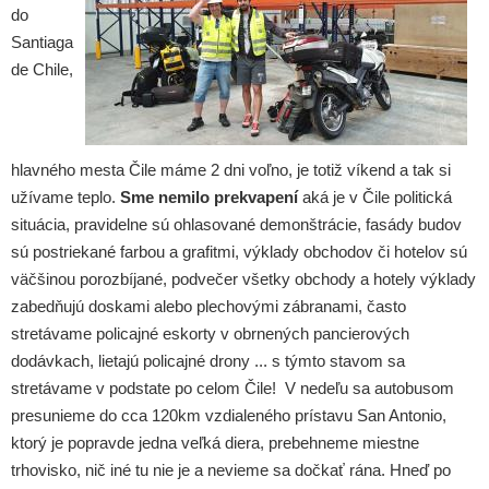
do
Santiaga
de Chile,
hlavného mesta Čile máme 2 dni voľno, je totiž víkend a tak si
užívame teplo.
Sme nemilo prekvapení
aká je v Čile politická
situácia, pravidelne sú ohlasované demonštrácie, fasády budov
sú postriekané farbou a grafitmi, výklady obchodov či hotelov sú
väčšinou porozbíjané, podvečer všetky obchody a hotely výklady
zabedňujú doskami alebo plechovými zábranami, často
stretávame policajné eskorty v obrnených pancierových
dodávkach, lietajú policajné drony ... s týmto stavom sa
stretávame v podstate po celom Čile! V nedeľu sa autobusom
presunieme do cca 120km vzdialeného prístavu San Antonio,
ktorý je popravde jedna veľká diera, prebehneme miestne
trhovisko, nič iné tu nie je a nevieme sa dočkať rána. Hneď po