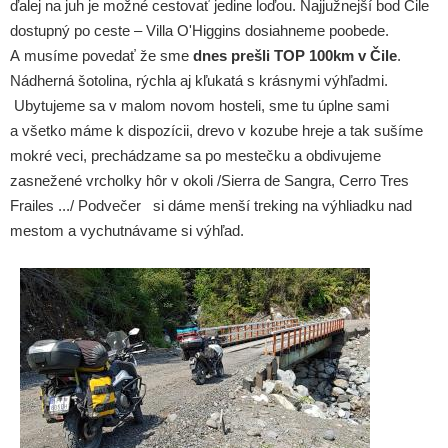
ďalej na juh je možné cestovať jedine loďou. Najjužnejší bod Čile
dostupný po ceste – Villa O'Higgins dosiahneme poobede.
A musíme povedať že sme
dnes prešli TOP 100km v Čile
.
Nádherná šotolina, rýchla aj kľukatá s krásnymi výhľadmi.
Ubytujeme sa v malom novom hosteli, sme tu úplne sami
a všetko máme k dispozícii, drevo v kozube hreje a tak sušíme
mokré veci, prechádzame sa po mestečku a obdivujeme
zasnežené vrcholky hôr v okoli /Sierra de Sangra, Cerro Tres
Frailes .../ Podvečer si dáme menší treking na výhliadku nad
mestom a vychutnávame si výhľad.