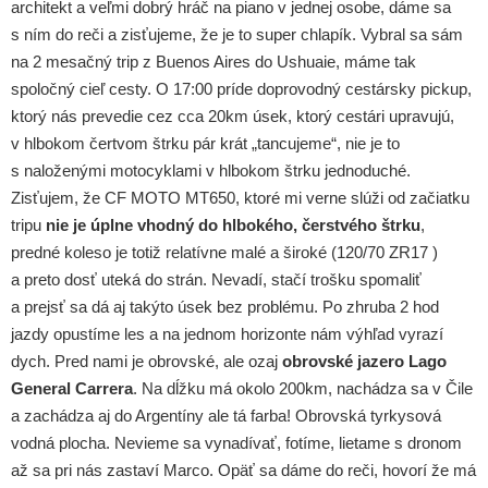
architekt a veľmi dobrý hráč na piano v jednej osobe, dáme sa
s ním do reči a zisťujeme, že je to super chlapík. Vybral sa sám
na 2 mesačný trip z Buenos Aires do Ushuaie, máme tak
spoločný cieľ cesty. O 17:00 príde doprovodný cestársky pickup,
ktorý nás prevedie cez cca 20km úsek, ktorý cestári upravujú,
v hlbokom čertvom štrku pár krát „tancujeme“, nie je to
s naloženými motocyklami v hlbokom štrku jednoduché.
Zisťujem, že CF MOTO MT650, ktoré mi verne slúži od začiatku
tripu
nie je úplne vhodný do hlbokého, čerstvého štrku
,
predné koleso je totiž relatívne malé a široké (120/70 ZR17 )
a preto dosť uteká do strán. Nevadí, stačí trošku spomaliť
a prejsť sa dá aj takýto úsek bez problému. Po zhruba 2 hod
jazdy opustíme les a na jednom horizonte nám výhľad vyrazí
dych. Pred nami je obrovské, ale ozaj
obrovské jazero Lago
General Carrera
. Na dĺžku má okolo 200km, nachádza sa v Čile
a zachádza aj do Argentíny ale tá farba! Obrovská tyrkysová
vodná plocha. Nevieme sa vynadívať, fotíme, lietame s dronom
až sa pri nás zastaví Marco. Opäť sa dáme do reči, hovorí že má