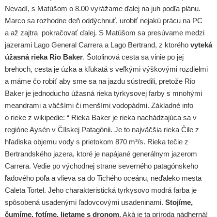
Nevadí, s Matúšom o 8.00 vyrážame ďalej na juh podľa plánu.
Marco sa rozhodne deň oddýchnuť, urobiť nejakú prácu na PC
a až zajtra pokračovať ďalej. S Matúšom sa presúvame medzi
jazerami Lago General Carrera a Lago Bertrand, z ktorého
vyteká
úžasná rieka Rio Baker
. Šotolinová cesta sa vinie po jej
brehoch, cesta je úzka a kľukatá s veľkými výškovými rozdielmi
a máme čo robiť aby sme sa na jazdu sústredili, pretože Rio
Baker je jednoducho úžasná rieka tyrkysovej farby s mnohými
meandrami a väčšími či menšími vodopádmi. Základné info
o rieke z wikipedie: “ Rieka Baker je rieka nachádzajúca sa v
regióne Aysén v Čílskej Patagónii. Je to najväčšia rieka Čile z
hľadiska objemu vody s prietokom 870 m³/s. Rieka tečie z
Bertrandského jazera, ktoré je napájané generálnym jazerom
Carrera. Vedie po východnej strane severného patagónskeho
ľadového poľa a vlieva sa do Tichého oceánu, neďaleko mesta
Caleta Tortel. Jeho charakteristická tyrkysovo modrá farba je
spôsobená usadenými ľadovcovými usadeninami.
Stojíme,
čumíme, fotíme, lietame s dronom
. Aká je ta príroda nádherná!