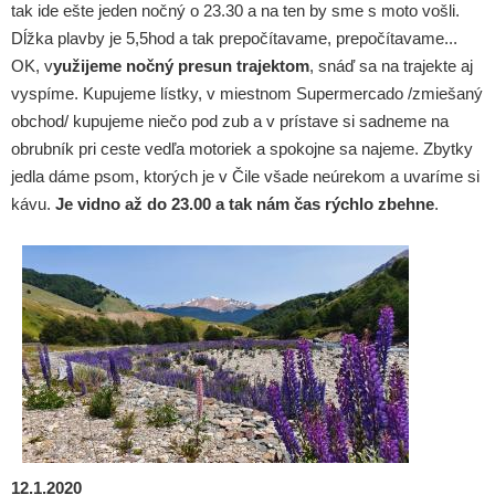
tak ide ešte jeden nočný o 23.30 a na ten by sme s moto vošli.
Dĺžka plavby je 5,5hod a tak prepočítavame, prepočítavame...
OK, v
yužijeme nočný presun trajektom
, snáď sa na trajekte aj
vyspíme. Kupujeme lístky, v miestnom Supermercado /zmiešaný
obchod/ kupujeme niečo pod zub a v prístave si sadneme na
obrubník pri ceste vedľa motoriek a spokojne sa najeme. Zbytky
jedla dáme psom, ktorých je v Čile všade neúrekom a uvaríme si
kávu.
Je vidno až do 23.00 a tak nám čas rýchlo zbehne
.
12.1.2020