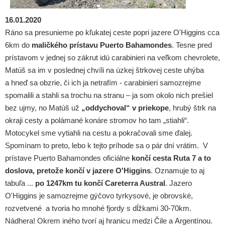
16.01.2020
Ráno sa presunieme po kľukatej ceste popri jazere O'Higgins cca
6km do
maličkého prístavu Puerto Bahamondes
. Tesne pred
prístavom v jednej so zákrut idú carabinieri na veľkom chevrolete,
Matúš sa im v poslednej chvíli na úzkej štrkovej ceste uhýba
a hneď sa obzrie, či ich ja netrafím - carabinieri samozrejme
spomalili a stahli sa trochu na stranu – ja som okolo nich prešiel
bez ujmy, no Matúš už
„oddychoval“ v priekope
, hrubý štrk na
okraji cesty a polámané konáre stromov ho tam „stiahli“.
Motocykel sme vytiahli na cestu a pokračovali sme ďalej.
Spomínam to preto, lebo k tejto príhode sa o pár dní vrátim. V
prístave Puerto Bahamondes oficiálne
končí cesta Ruta 7 a to
doslova, pretože končí v jazere O'Higgins
. Oznamuje to aj
tabuľa ...
po 1247km tu končí Careterra Austral
. Jazero
O'Higgins je samozrejme gýčovo tyrkysové, je obrovské,
rozvetvené a tvoria ho mnohé fjordy s dĺžkami 30-70km.
Nádhera! Okrem iného tvorí aj hranicu medzi Čile a Argentínou.