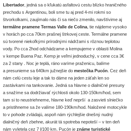
Libertador
, jedná sa o kľukatú asfaltovú cestu blízko hraničného
prechodu s Argentínou, boli sme tu aj pred 4-mi rokmi so
štvorkolkami, zaujímalo nás či sa niečo zmenilo, navštívime aj
termálne pramene Termas Valle de Colina
, tie nájdeme vysoko
v horách po cca 70km prašnej štrkovej ceste. Termálne pramene
sú tvorené niekoľkými prírodnými nádržami s rôznou teplotou
vody. Po cca 2hod odchádzame a kempujeme v oblasti Molina
v kempe Buena Paz. Kemp je veľmi jednoduchý, v cene cca 3€
za 2 stany . Noc je teplá, ráno varíme praženicu, balíme
a presunieme sa 640km južnejšie do
mestečka Pucón
. Cez deň
nám celú cestu leje a tak to dáme na jeden záťah len so
zastávkami na tankovanie. Jedná sa hlavne o dialničné presuny
a snažíme sa dodržiavať rýchlosti okolo 130-150km/hod, sem
tam si to neustriehneme, hlavne keď neprší a zasvieti slniečko
a pristihneme sa že valíme 180-190km/hod. Naložené motocykle
to v pohode zvládajú, aspoň nám rýchlejšie dnešný nudný
dialničný deň zbehne, akurát tá spotreba nepoteší – v ten deň
nám vyletela cez 7 l/100 km. Pucón je
známe turistické