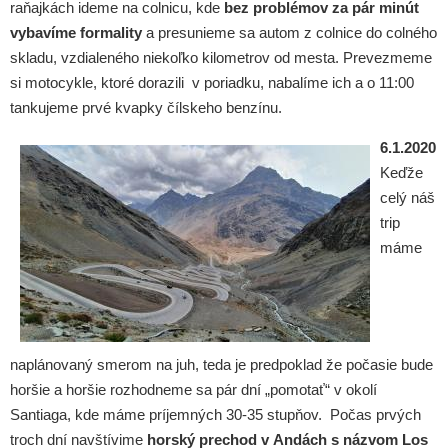
raňajkách ideme na colnicu, kde
bez problémov za pár minút
vybavíme formality
a presunieme sa autom z colnice do colného
skladu, vzdialeného niekoľko kilometrov od mesta. Prevezmeme
si motocykle, ktoré dorazili v poriadku, nabalíme ich a o 11:00
tankujeme prvé kvapky čílskeho benzínu.
6.1.2020
Keďže
celý náš
trip
máme
naplánovaný smerom na juh, teda je predpoklad že počasie bude
horšie a horšie rozhodneme sa pár dní „pomotať“ v okolí
Santiaga, kde máme príjemných 30-35 stupňov. Počas prvých
troch dní navštívime
horský prechod v Andách s názvom Los