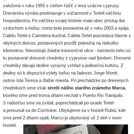
založená v roku 1955 s cieľom ťažiť z lesa vzácne cyprusy.
Drevárska výroba predstavuje v súčasnosti v Torteli väčšinu
hospodárstva. Po väčšinu svojej histórie mala obec prístup iba
vzduchom a loďou, cesta bola postavená až v roku 2003 a spája
Caletu Tortel s Carretera Austral. Caleta Tortel pozostáva hlavne z
obytných domov, postavených pozdĺž pobrežia na niekoľko
kilometrov. Neexistujú žiadne konvenčné ulice - namiesto toho sú
tu postavené drevené chodníky z cyprusov nad fjordom. Drevené
chodníky dávajú dedine výrazný vzhľad a jedinečnú kultúru. Z
dediny sú k dispozícii výlety loďou na ľadovec Jorge Montt,
ostrov Isla Teresa a ďalšie miesta. Pri prechádzke po drevených
chodníkoch sme však
stretli nášho starého známeho Marca
,
ktorého sme pred troma dňami nechali v Puerto Rio Tranquilo.
S radosťou sme sa zvítali, poprechádzali po osade Tortel
a presunuli sa do Cochrane. Ubytujeme sa v hosteli Rubio, kde
sme pred 2 dňami spali, Marco je ubytovaný už 2 deň v inom
hosteli.