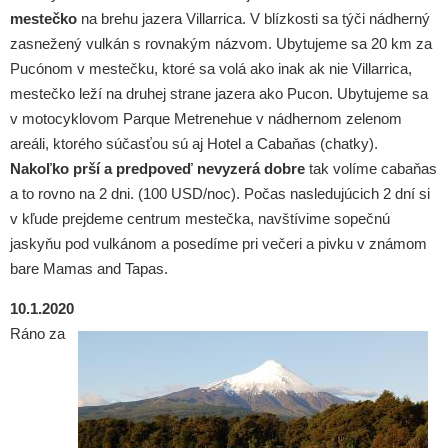
mestečko
na brehu jazera Villarrica. V blízkosti sa týči nádherný
zasnežený vulkán s rovnakým názvom. Ubytujeme sa 20 km za
Pucónom v mestečku, ktoré sa volá ako inak ak nie Villarrica,
mestečko leží na druhej strane jazera ako Pucon. Ubytujeme sa
v motocyklovom Parque Metrenehue v nádhernom zelenom
areáli, ktorého súčasťou sú aj Hotel a Cabaňas (chatky).
Nakoľko prší a predpoveď nevyzerá dobre
tak volíme cabaňas
a to rovno na 2 dni. (100 USD/noc). Počas nasledujúcich 2 dní si
v kľude prejdeme centrum mestečka, navštívime sopečnú
jaskyňu pod vulkánom a posedíme pri večeri a pivku v známom
bare Mamas and Tapas.
10.1.2020
Ráno za