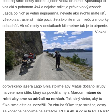
po celej šírke cesty ktoré sú jeden vedľa druhého. Spôsobujú to
vozidlá s pohonom 4x4 a najviac roliet je práve vo výjazdoch.
Jazda po nich je veľmi nepríjemná, neviete ako rýchlo máte ísť,
všetko sa trasie až máte pocit, že zákonite musí niečo z motorky
odpadnúť. Ak sú rolety v desiatkach kilometrov tak je to utrpenie.
V okolí
obrovského jazera Lago Ghia stojíme aby Matúš dotiahol šrúby
na veternom štíte, ktorý sa povolil a my s Marcom
máme čo
robiť aby sme sa udržali na nohách
. Tak silný vietor, aký tu
fúkal sme ešte asi nezažili. Po zhruba 90km tejto strašnej cesty
sa konečne napojíme na asfaltovú RUTA 40. A čo je tá RUTA 40?