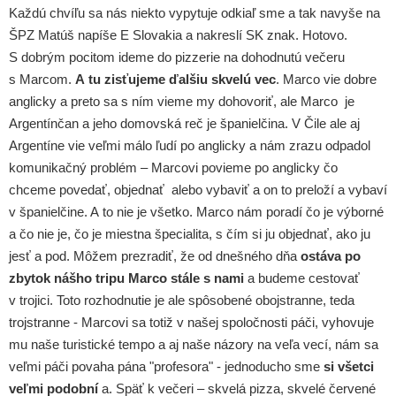
Každú chvíľu sa nás niekto vypytuje odkiaľ sme a tak navyše na
ŠPZ Matúš napíše E Slovakia a nakreslí SK znak. Hotovo.
S dobrým pocitom ideme do pizzerie na dohodnutú večeru
s Marcom.
A tu zisťujeme ďalšiu skvelú vec
. Marco vie dobre
anglicky a preto sa s ním vieme my dohovoriť, ale Marco je
Argentínčan a jeho domovská reč je španielčina. V Čile ale aj
Argentíne vie veľmi málo ľudí po anglicky a nám zrazu odpadol
komunikačný problém – Marcovi povieme po anglicky čo
chceme povedať, objednať alebo vybaviť a on to preloží a vybaví
v španielčine. A to nie je všetko. Marco nám poradí čo je výborné
a čo nie je, čo je miestna špecialita, s čím si ju objednať, ako ju
jesť a pod. Môžem prezradiť, že od dnešného dňa
ostáva po
zbytok nášho tripu Marco stále s nami
a budeme cestovať
v trojici. Toto rozhodnutie je ale spôsobené obojstranne, teda
trojstranne - Marcovi sa totiž v našej spoločnosti páči, vyhovuje
mu naše turistické tempo a aj naše názory na veľa vecí, nám sa
veľmi páči povaha pána "profesora" - jednoducho sme
si všetci
veľmi podobní
a. Späť k večeri – skvelá pizza, skvelé červené