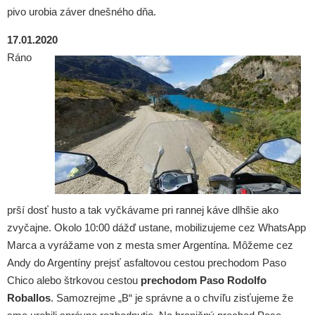
pivo urobia záver dnešného dňa.
17.01.2020
Ráno
prší dosť husto a tak vyčkávame pri rannej káve dlhšie ako
zvyčajne. Okolo 10:00 dážď ustane, mobilizujeme cez WhatsApp
Marca a vyrážame von z mesta smer Argentína. Môžeme cez
Andy do Argentíny prejsť asfaltovou cestou prechodom Paso
Chico alebo štrkovou cestou
prechodom Paso Rodolfo
Roballos
. Samozrejme „B“ je správne a o chvíľu zisťujeme že