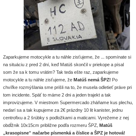
Zaparkujeme motocykle a tu náhle zisťujeme, že ... spomínate si
na situáciu z pred 2 dní, keď Matúš skončil v priekope a písal
som že sa k tomu vrátim? Tak teda ešte raz, zaparkujeme
motocykle a tu náhle zisťujeme, že
Matúš nemá ŠPZ!
Po
chvíľke rozmýšlania sme prišli na to, že musela odletieť práve pri
tom incidente. Späť to máme 2 dni a jeden trajekt a tak
improvizujeme. V miestnom Supermercado zháňame kus plechu,
nedarí sa a tak kupujeme za 2€ prázdny 10 lit kanister, jednu
centrofixu a 2 šrúbky s podložkami a maticami. Vyrežeme z nej
obdĺžnik 10x15cm približne podľa rozmeru ŠPZ,
Matúš
„krasopisne“ načarbe písmenká a číslice a ŠPZ je hotová!