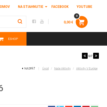
OMOV
NA STIAHNUTIE
FACEBOOK
YOUTUBE
0
0,00 €
ESHOP
6/7
NASPÄŤ
⋮
Úvod
/
Naše Aktivity
/
Aktivity V Európe
6