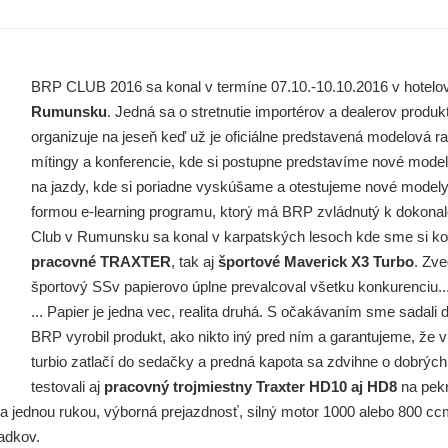
BRP CLUB 2016 sa konal v termíne 07.10.-10.10.2016 v hotel
Rumunsku
. Jedná sa o stretnutie importérov a dealerov prod
organizuje na jeseň keď už je oficiálne predstavená modelová r
mítingy a konferencie, kde si postupne predstavíme nové modely
na jazdy, kde si poriadne vyskúšame a otestujeme nové model
formou e-learning programu, ktorý má BRP zvládnutý k dokonalo
Club v Rumunsku sa konal v karpatských lesoch kde sme si kon
pracovné TRAXTER
, tak aj
športové Maverick X3 Turbo
. Zve
športový SSv papierovo úplne prevalcoval všetku konkurenciu..
... Papier je jedna vec, realita druhá. S očakávaním sme sadali 
BRP vyrobil produkt, ako nikto iný pred ním a garantujeme, že v
turbio zatlačí do sedačky a predná kapota sa zdvihne o dobrýc
testovali aj
pracovný trojmiestny Traxter HD10 aj HD8
na pekn
va jednou rukou, výborná prejazdnosť, silný motor 1000 alebo 800 ccm
iadkov.