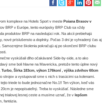
ovom komplexe na Hotels Sport v meste
Poiana Brasov v
uktov BRP v Európe, tento európsky BRP Club sa vždy
ada produktov BRP na nasledujúci rok. Na akcii prebiehajú
, nové príslušensto a doplnky. Počas 3 dní je vyhradený čas aj
y. Samozrejme školenia pokračujú aj po skončení BRP clubu
sti.
ečne vyskúšali dlho očakávané Side-by-side, a to ako
davý sme boli hlavne na Mavericka, pretože tento úplne nový
.
Turbo, Šírka 183cm, výkon 176koní , výška zdvihov 60cm
do strojov a vystupovali sme s nich s trasúcimi sa kolenami.
 tejto triede to bude jednoznačne No.1!! Ten výkon, keď vás
h 20cm je nepopísateľný. Treba to vyskúšať. Následne sme
ej trialovej lesnej ceste a musíme uznať, že v
lepšom
, fantázia.