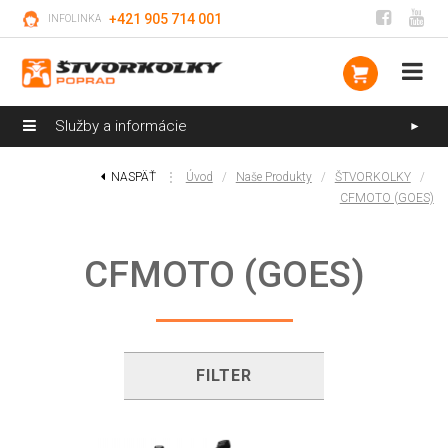
+421 905 714 001
INFOLINKA
Služby a informácie
►
NASPÄŤ
⋮
Úvod
/
Naše Produkty
/
ŠTVORKOLKY
/
CFMOTO (GOES)
CFMOTO (GOES)
FILTER